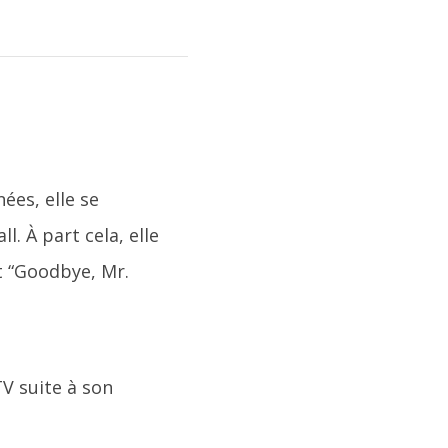
ées, elle se
. À part cela, elle
t “Goodbye, Mr.
V suite à son