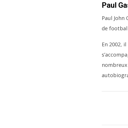
Paul Ga
Paul John 
de footbal
En 2002, i
s’accompag
nombreux a
autobiogr