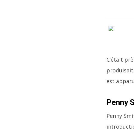
C’était pr
produisait
est apparu
Penny S
Penny Smit
introducti