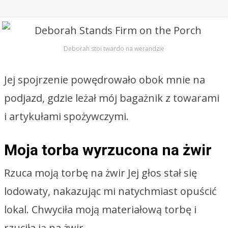
Deborah stoi twardo na werandzie
Jej spojrzenie powędrowało obok mnie na
podjazd, gdzie leżał mój bagażnik z towarami
i artykułami spożywczymi.
Moja torba wyrzucona na żwir
Rzuca moją torbę na żwir Jej głos stał się
lodowaty, nakazując mi natychmiast opuścić
lokal. Chwyciła moją materiałową torbę i
rzuciła ją na żwir.